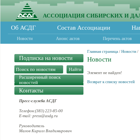
АССОЦИАЦИЯ СИБИРСКИХ И ДА
Об АСДГ
Состав Ассоциации
На
Новости
Анонс актов
Перечень актов
Главная страница
/
Новости
/
Подписка на новости
Новости
Элемент не найден!
Расширенный поиск
Возврат к списку новостей
новостей
Контакты
Пресс-служба АСДГ
Телефон:(383) 223-85-00
E-mail: press@asdg.ru
Руководитель
Малов Кирилл Владимирович