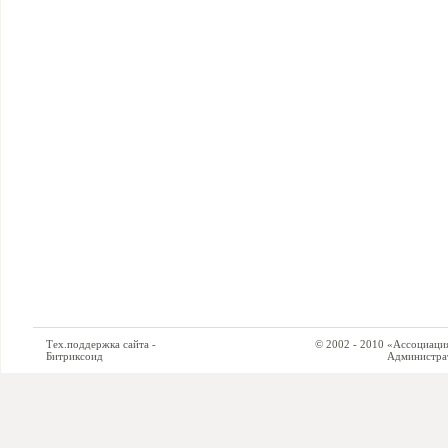
Тех.поддержка сайта -
© 2002 - 2010 «Ассоциация си
Битриксоид
Администратор