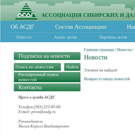
АССОЦИАЦИЯ СИБИРСКИХ И ДА
Об АСДГ
Состав Ассоциации
На
Новости
Анонс актов
Перечень актов
Главная страница
/
Новости
/
Подписка на новости
Новости
Элемент не найден!
Расширенный поиск
Возврат к списку новостей
новостей
Контакты
Пресс-служба АСДГ
Телефон:(383) 223-85-00
E-mail: press@asdg.ru
Руководитель
Малов Кирилл Владимирович