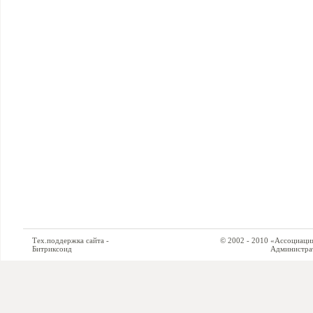
Тех.поддержка сайта -
© 2002 - 2010 «Ассоциация си
Битриксоид
Администратор