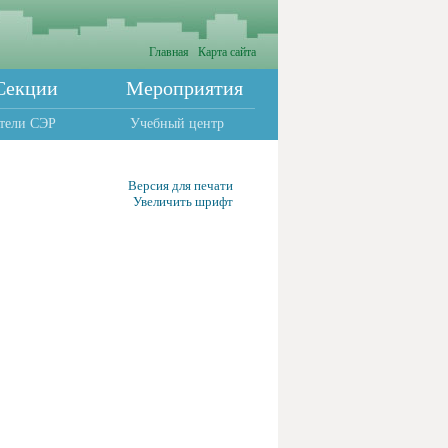
Главная
Карта сайта
Секции
Мероприятия
тели СЭР
Учебный центр
Версия для печати
Увеличить шрифт