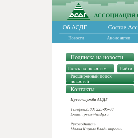
АССОЦИАЦИЯ 
Об АСДГ
Состав Ас
Новости
Анонс актов
Подписка на новости
Расширенный поиск
новостей
Контакты
Пресс-служба АСДГ
Телефон:(383) 223-85-00
E-mail: press@asdg.ru
Руководитель
Малов Кирилл Владимирович