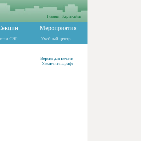
Главная
Карта сайта
Секции
Мероприятия
тели СЭР
Учебный центр
Версия для печати
Увеличить шрифт