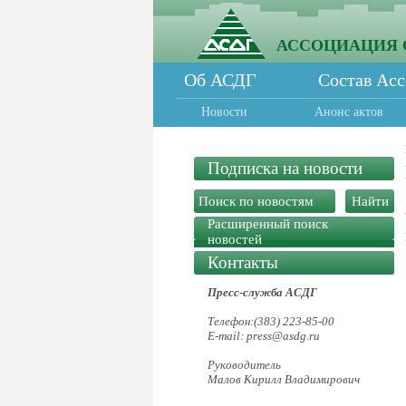
АССОЦИАЦИЯ 
Об АСДГ
Состав Ас
Новости
Анонс актов
Подписка на новости
Расширенный поиск
новостей
Контакты
Пресс-служба АСДГ
Телефон:(383) 223-85-00
E-mail: press@asdg.ru
Руководитель
Малов Кирилл Владимирович