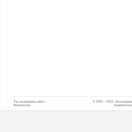
Тех.поддержка сайта -
© 2002 - 2010 «Ассоциация си
Битриксоид
Администратор