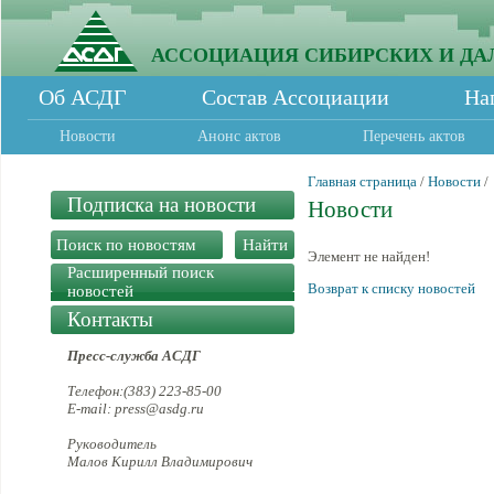
АССОЦИАЦИЯ СИБИРСКИХ И ДА
Об АСДГ
Состав Ассоциации
На
Новости
Анонс актов
Перечень актов
Главная страница
/
Новости
/
Подписка на новости
Новости
Элемент не найден!
Расширенный поиск
Возврат к списку новостей
новостей
Контакты
Пресс-служба АСДГ
Телефон:(383) 223-85-00
E-mail: press@asdg.ru
Руководитель
Малов Кирилл Владимирович