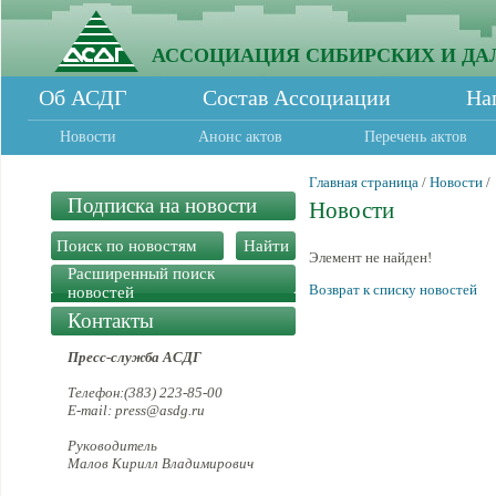
АССОЦИАЦИЯ СИБИРСКИХ И ДА
Об АСДГ
Состав Ассоциации
На
Новости
Анонс актов
Перечень актов
Главная страница
/
Новости
/
Подписка на новости
Новости
Элемент не найден!
Расширенный поиск
Возврат к списку новостей
новостей
Контакты
Пресс-служба АСДГ
Телефон:(383) 223-85-00
E-mail: press@asdg.ru
Руководитель
Малов Кирилл Владимирович