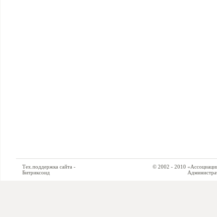
Тех.поддержка сайта -
© 2002 - 2010 «Ассоциация си
Битриксоид
Администратор