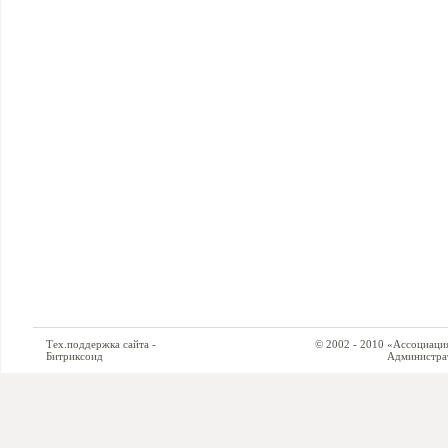
Тех.поддержка сайта -
© 2002 - 2010 «Ассоциация си
Битриксоид
Администратор