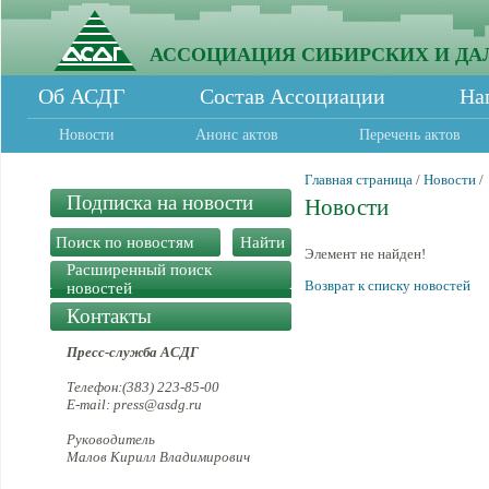
АССОЦИАЦИЯ СИБИРСКИХ И ДА
Об АСДГ
Состав Ассоциации
На
Новости
Анонс актов
Перечень актов
Главная страница
/
Новости
/
Подписка на новости
Новости
Элемент не найден!
Расширенный поиск
Возврат к списку новостей
новостей
Контакты
Пресс-служба АСДГ
Телефон:(383) 223-85-00
E-mail: press@asdg.ru
Руководитель
Малов Кирилл Владимирович