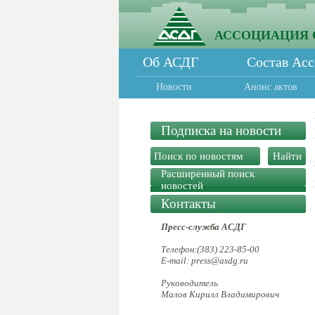
АССОЦИАЦИЯ 
Об АСДГ
Состав Ас
Новости
Анонс актов
Подписка на новости
Расширенный поиск
новостей
Контакты
Пресс-служба АСДГ
Телефон:(383) 223-85-00
E-mail: press@asdg.ru
Руководитель
Малов Кирилл Владимирович