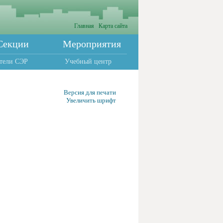
Главная
Карта сайта
Секции
Мероприятия
тели СЭР
Учебный центр
Версия для печати
Увеличить шрифт