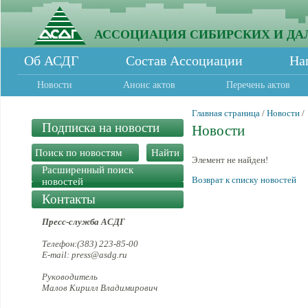
АССОЦИАЦИЯ СИБИРСКИХ И ДА
Об АСДГ
Состав Ассоциации
На
Новости
Анонс актов
Перечень актов
Главная страница
/
Новости
/
Подписка на новости
Новости
Элемент не найден!
Расширенный поиск
Возврат к списку новостей
новостей
Контакты
Пресс-служба АСДГ
Телефон:(383) 223-85-00
E-mail: press@asdg.ru
Руководитель
Малов Кирилл Владимирович