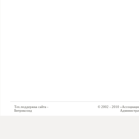
Тех.поддержка сайта -
© 2002 - 2010 «Ассоциация си
Битриксоид
Администратор