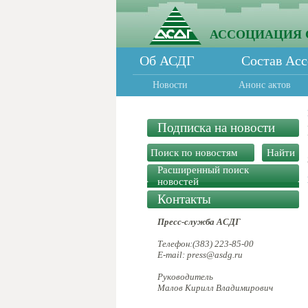
АССОЦИАЦИЯ 
Об АСДГ
Состав Ас
Новости
Анонс актов
Подписка на новости
Расширенный поиск
новостей
Контакты
Пресс-служба АСДГ
Телефон:(383) 223-85-00
E-mail: press@asdg.ru
Руководитель
Малов Кирилл Владимирович