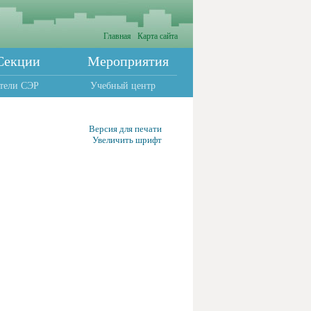
Главная
Карта сайта
Секции
Мероприятия
тели СЭР
Учебный центр
Версия для печати
Увеличить шрифт