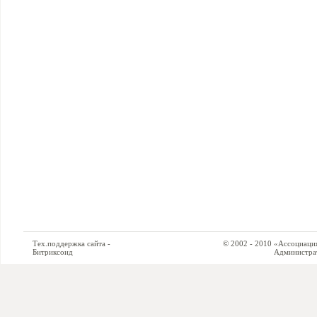
Тех.поддержка сайта -
© 2002 - 2010 «Ассоциация си
Битриксоид
Администратор