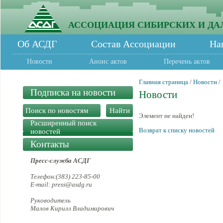
АССОЦИАЦИЯ СИБИРСКИХ И ДА
Об АСДГ
Состав Ассоциации
На
Новости
Анонс актов
Перечень актов
Главная страница
/
Новости
/
Подписка на новости
Новости
Элемент не найден!
Расширенный поиск
Возврат к списку новостей
новостей
Контакты
Пресс-служба АСДГ
Телефон:(383) 223-85-00
E-mail: press@asdg.ru
Руководитель
Малов Кирилл Владимирович