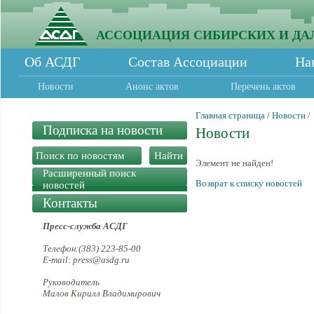
АССОЦИАЦИЯ СИБИРСКИХ И ДА
Об АСДГ
Состав Ассоциации
На
Новости
Анонс актов
Перечень актов
Главная страница
/
Новости
/
Подписка на новости
Новости
Элемент не найден!
Расширенный поиск
Возврат к списку новостей
новостей
Контакты
Пресс-служба АСДГ
Телефон:(383) 223-85-00
E-mail: press@asdg.ru
Руководитель
Малов Кирилл Владимирович