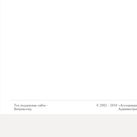
Тех.поддержка сайта -
© 2002 - 2010 «Ассоциация си
Битриксоид
Администратор