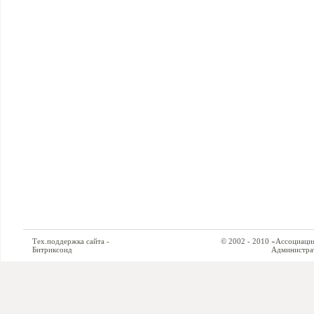
Тех.поддержка сайта -
© 2002 - 2010 «Ассоциация си
Битриксоид
Администратор