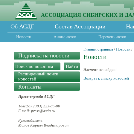
АССОЦИАЦИЯ СИБИРСКИХ И ДА
Об АСДГ
Состав Ассоциации
На
Новости
Анонс актов
Перечень актов
Главная страница
/
Новости
/
Подписка на новости
Новости
Элемент не найден!
Расширенный поиск
Возврат к списку новостей
новостей
Контакты
Пресс-служба АСДГ
Телефон:(383) 223-85-00
E-mail: press@asdg.ru
Руководитель
Малов Кирилл Владимирович