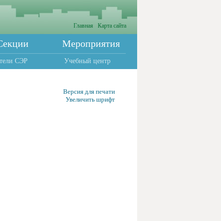
Главная
Карта сайта
Секции
Мероприятия
тели СЭР
Учебный центр
Версия для печати
Увеличить шрифт