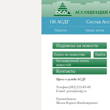
АССОЦИАЦИЯ 
Об АСДГ
Состав Ас
Новости
Анонс актов
Подписка на новости
Расширенный поиск
новостей
Контакты
Пресс-служба АСДГ
Телефон:(383) 223-85-00
E-mail: press@asdg.ru
Руководитель
Малов Кирилл Владимирович