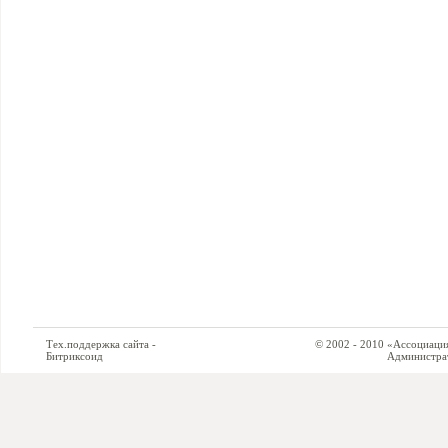
Тех.поддержка сайта -
© 2002 - 2010 «Ассоциация си
Битриксоид
Администратор