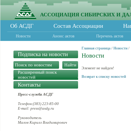
АССОЦИАЦИЯ СИБИРСКИХ И ДА
Об АСДГ
Состав Ассоциации
На
Новости
Анонс актов
Перечень актов
Главная страница
/
Новости
/
Подписка на новости
Новости
Элемент не найден!
Расширенный поиск
Возврат к списку новостей
новостей
Контакты
Пресс-служба АСДГ
Телефон:(383) 223-85-00
E-mail: press@asdg.ru
Руководитель
Малов Кирилл Владимирович