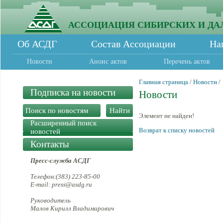
АССОЦИАЦИЯ СИБИРСКИХ И ДА
Об АСДГ
Состав Ассоциации
На
Новости
Анонс актов
Перечень актов
Главная страница
/
Новости
/
Подписка на новости
Новости
Элемент не найден!
Расширенный поиск
Возврат к списку новостей
новостей
Контакты
Пресс-служба АСДГ
Телефон:(383) 223-85-00
E-mail: press@asdg.ru
Руководитель
Малов Кирилл Владимирович