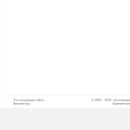
Тех.поддержка сайта -
© 2002 - 2010 «Ассоциация си
Битриксоид
Администратор