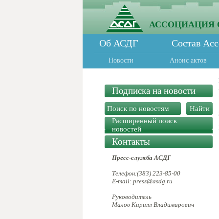
АССОЦИАЦИЯ 
Об АСДГ
Состав Ас
Новости
Анонс актов
Подписка на новости
Расширенный поиск
новостей
Контакты
Пресс-служба АСДГ
Телефон:(383) 223-85-00
E-mail: press@asdg.ru
Руководитель
Малов Кирилл Владимирович