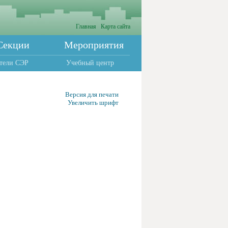
Главная
Карта сайта
Секции
Мероприятия
тели СЭР
Учебный центр
Версия для печати
Увеличить шрифт