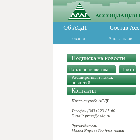
АССОЦИАЦИЯ 
Об АСДГ
Состав Ас
Новости
Анонс актов
Подписка на новости
Расширенный поиск
новостей
Контакты
Пресс-служба АСДГ
Телефон:(383) 223-85-00
E-mail: press@asdg.ru
Руководитель
Малов Кирилл Владимирович