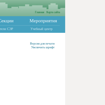
Главная
Карта сайта
Секции
Мероприятия
тели СЭР
Учебный центр
Версия для печати
Увеличить шрифт