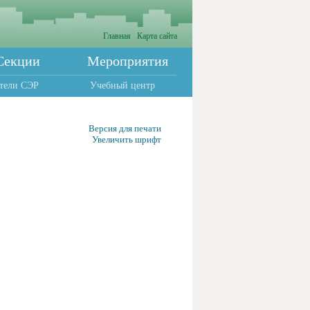
Главная
Карта сайта
Секции
Мероприятия
тели СЭР
Учебный центр
Версия для печати
Увеличить шрифт