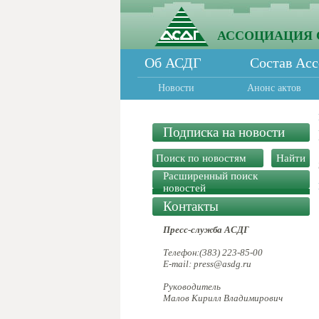
АССОЦИАЦИЯ 
Об АСДГ
Состав Ас
Новости
Анонс актов
Подписка на новости
Расширенный поиск
новостей
Контакты
Пресс-служба АСДГ
Телефон:(383) 223-85-00
E-mail: press@asdg.ru
Руководитель
Малов Кирилл Владимирович