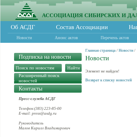
АССОЦИАЦИЯ СИБИРСКИХ И ДА
Об АСДГ
Состав Ассоциации
На
Новости
Анонс актов
Перечень актов
Главная страница
/
Новости
/
Подписка на новости
Новости
Элемент не найден!
Расширенный поиск
Возврат к списку новостей
новостей
Контакты
Пресс-служба АСДГ
Телефон:(383) 223-85-00
E-mail: press@asdg.ru
Руководитель
Малов Кирилл Владимирович