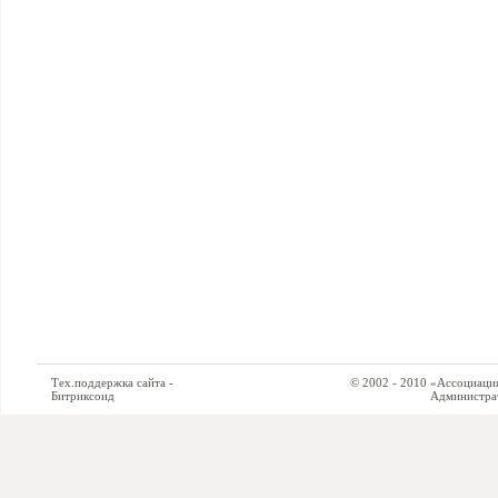
Тех.поддержка сайта -
© 2002 - 2010 «Ассоциация си
Битриксоид
Администратор