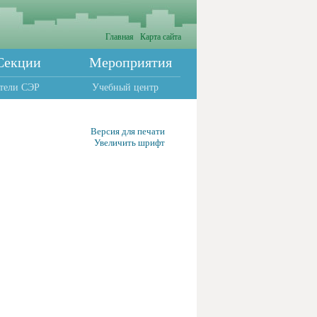
Главная
Карта сайта
Секции
Мероприятия
тели СЭР
Учебный центр
Версия для печати
Увеличить шрифт