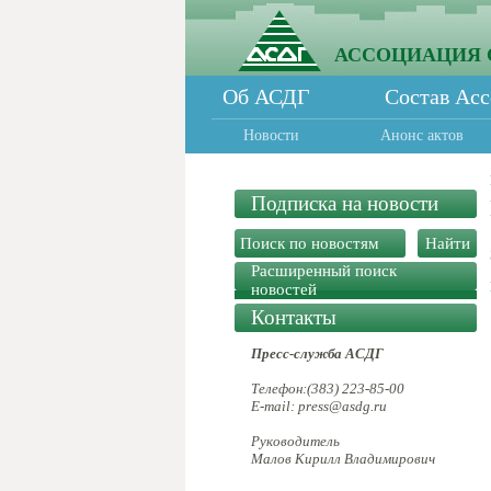
АССОЦИАЦИЯ 
Об АСДГ
Состав Ас
Новости
Анонс актов
Подписка на новости
Расширенный поиск
новостей
Контакты
Пресс-служба АСДГ
Телефон:(383) 223-85-00
E-mail: press@asdg.ru
Руководитель
Малов Кирилл Владимирович