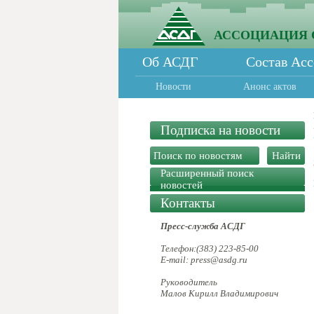
АССОЦИАЦИЯ 
Об АСДГ
Состав Ас
Новости
Анонс актов
Подписка на новости
Расширенный поиск
новостей
Контакты
Пресс-служба АСДГ
Телефон:(383) 223-85-00
E-mail: press@asdg.ru
Руководитель
Малов Кирилл Владимирович