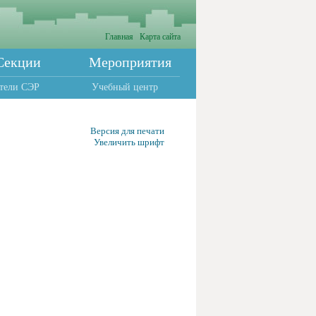
Главная
Карта сайта
Секции
Мероприятия
тели СЭР
Учебный центр
Версия для печати
Увеличить шрифт