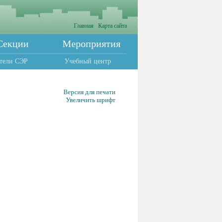
Главная
Карта сайта
Секции
Мероприятия
тели СЭР
Учебный центр
Версия для печати
Увеличить шрифт