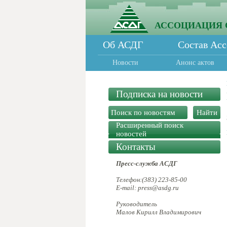
АССОЦИАЦИЯ 
Об АСДГ
Состав Ас
Новости
Анонс актов
Подписка на новости
Расширенный поиск
новостей
Контакты
Пресс-служба АСДГ
Телефон:(383) 223-85-00
E-mail: press@asdg.ru
Руководитель
Малов Кирилл Владимирович