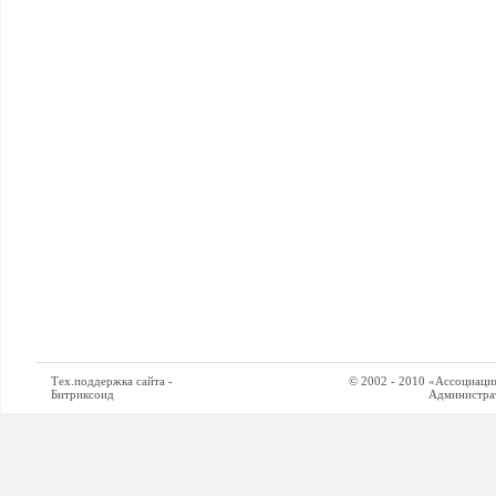
Тех.поддержка сайта -
© 2002 - 2010 «Ассоциация си
Битриксоид
Администратор