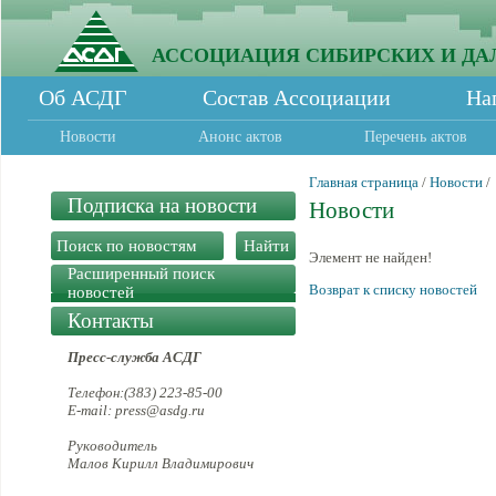
АССОЦИАЦИЯ СИБИРСКИХ И ДА
Об АСДГ
Состав Ассоциации
На
Новости
Анонс актов
Перечень актов
Главная страница
/
Новости
/
Подписка на новости
Новости
Элемент не найден!
Расширенный поиск
Возврат к списку новостей
новостей
Контакты
Пресс-служба АСДГ
Телефон:(383) 223-85-00
E-mail: press@asdg.ru
Руководитель
Малов Кирилл Владимирович