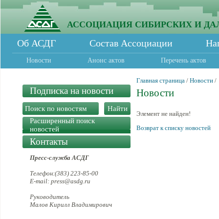
АССОЦИАЦИЯ СИБИРСКИХ И ДА
Об АСДГ
Состав Ассоциации
На
Новости
Анонс актов
Перечень актов
Главная страница
/
Новости
/
Подписка на новости
Новости
Элемент не найден!
Расширенный поиск
Возврат к списку новостей
новостей
Контакты
Пресс-служба АСДГ
Телефон:(383) 223-85-00
E-mail: press@asdg.ru
Руководитель
Малов Кирилл Владимирович