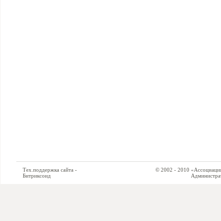
Тех.поддержка сайта -
© 2002 - 2010 «Ассоциация си
Битриксоид
Администратор