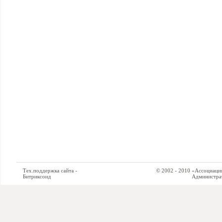
Тех.поддержка сайта -
© 2002 - 2010 «Ассоциация си
Битриксоид
Администратор