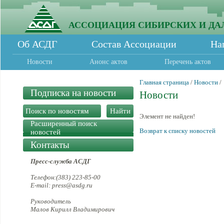
АССОЦИАЦИЯ СИБИРСКИХ И ДА
Об АСДГ
Состав Ассоциации
На
Новости
Анонс актов
Перечень актов
Главная страница
/
Новости
/
Подписка на новости
Новости
Элемент не найден!
Расширенный поиск
Возврат к списку новостей
новостей
Контакты
Пресс-служба АСДГ
Телефон:(383) 223-85-00
E-mail: press@asdg.ru
Руководитель
Малов Кирилл Владимирович