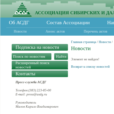
АССОЦИАЦИЯ СИБИРСКИХ И ДА
Об АСДГ
Состав Ассоциации
На
Новости
Анонс актов
Перечень актов
Главная страница
/
Новости
/
Подписка на новости
Новости
Элемент не найден!
Расширенный поиск
Возврат к списку новостей
новостей
Контакты
Пресс-служба АСДГ
Телефон:(383) 223-85-00
E-mail: press@asdg.ru
Руководитель
Малов Кирилл Владимирович