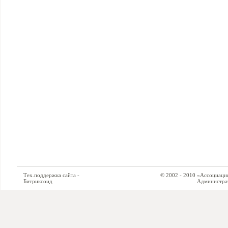
Тех.поддержка сайта -
© 2002 - 2010 «Ассоциация си
Битриксоид
Администратор