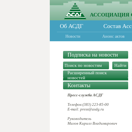
АССОЦИАЦИЯ 
Об АСДГ
Состав Ас
Новости
Анонс актов
Подписка на новости
Расширенный поиск
новостей
Контакты
Пресс-служба АСДГ
Телефон:(383) 223-85-00
E-mail: press@asdg.ru
Руководитель
Малов Кирилл Владимирович