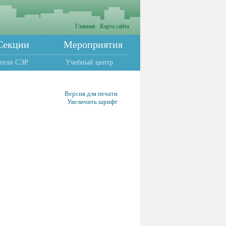
Главная
Карта сайта
Секции
Мероприятия
тели СЭР
Учебный центр
Версия для печати
Увеличить шрифт