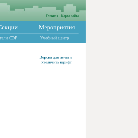
Главная
Карта сайта
Секции
Мероприятия
тели СЭР
Учебный центр
Версия для печати
Увеличить шрифт