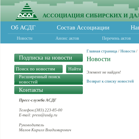
АССОЦИАЦИЯ СИБИРСКИХ И ДА
Об АСДГ
Состав Ассоциации
На
Новости
Анонс актов
Перечень актов
Главная страница
/
Новости
/
Подписка на новости
Новости
Элемент не найден!
Расширенный поиск
Возврат к списку новостей
новостей
Контакты
Пресс-служба АСДГ
Телефон:(383) 223-85-00
E-mail: press@asdg.ru
Руководитель
Малов Кирилл Владимирович