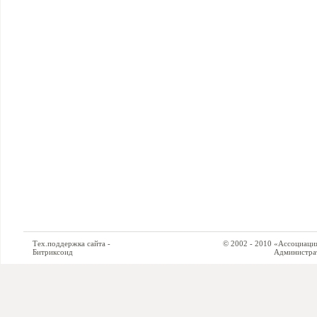
Тех.поддержка сайта -
© 2002 - 2010 «Ассоциация си
Битриксоид
Администратор