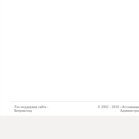
Тех.поддержка сайта -
© 2002 - 2010 «Ассоциация си
Битриксоид
Администратор