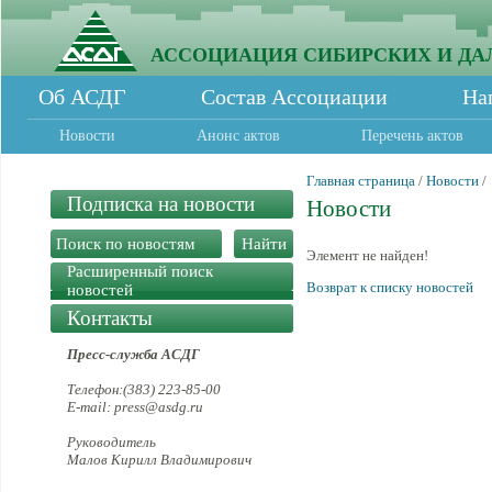
АССОЦИАЦИЯ СИБИРСКИХ И ДА
Об АСДГ
Состав Ассоциации
На
Новости
Анонс актов
Перечень актов
Главная страница
/
Новости
/
Подписка на новости
Новости
Элемент не найден!
Расширенный поиск
Возврат к списку новостей
новостей
Контакты
Пресс-служба АСДГ
Телефон:(383) 223-85-00
E-mail: press@asdg.ru
Руководитель
Малов Кирилл Владимирович