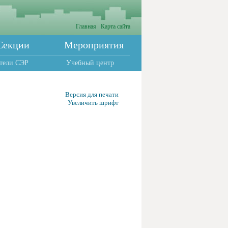
Главная
Карта сайта
Секции
Мероприятия
тели СЭР
Учебный центр
Версия для печати
Увеличить шрифт