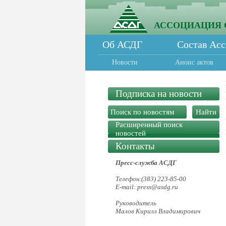
АССОЦИАЦИЯ 
Об АСДГ
Состав Ас
Новости
Анонс актов
Подписка на новости
Расширенный поиск
новостей
Контакты
Пресс-служба АСДГ
Телефон:(383) 223-85-00
E-mail: press@asdg.ru
Руководитель
Малов Кирилл Владимирович