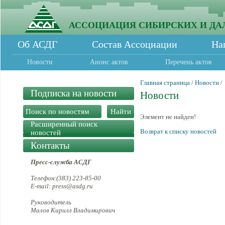
АССОЦИАЦИЯ СИБИРСКИХ И ДА
Об АСДГ
Состав Ассоциации
На
Новости
Анонс актов
Перечень актов
Главная страница
/
Новости
/
Подписка на новости
Новости
Элемент не найден!
Расширенный поиск
Возврат к списку новостей
новостей
Контакты
Пресс-служба АСДГ
Телефон:(383) 223-85-00
E-mail: press@asdg.ru
Руководитель
Малов Кирилл Владимирович