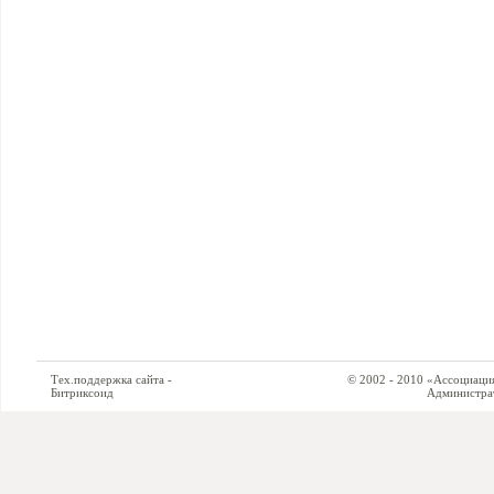
Тех.поддержка сайта -
© 2002 - 2010 «Ассоциация си
Битриксоид
Администратор