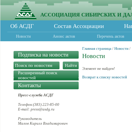
АССОЦИАЦИЯ СИБИРСКИХ И ДА
Об АСДГ
Состав Ассоциации
На
Новости
Анонс актов
Перечень актов
Главная страница
/
Новости
/
Подписка на новости
Новости
Элемент не найден!
Расширенный поиск
Возврат к списку новостей
новостей
Контакты
Пресс-служба АСДГ
Телефон:(383) 223-85-00
E-mail: press@asdg.ru
Руководитель
Малов Кирилл Владимирович