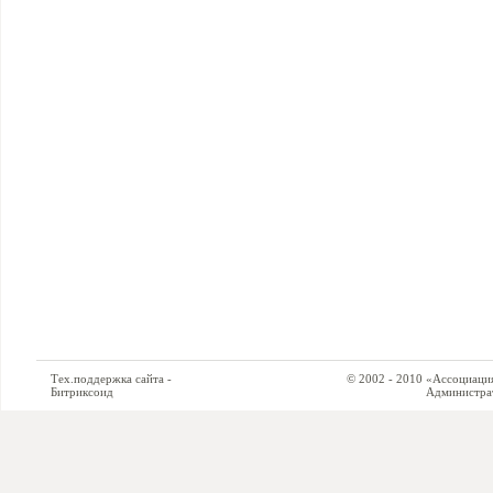
Тех.поддержка сайта -
© 2002 - 2010 «Ассоциация си
Битриксоид
Администратор