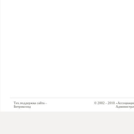
Тех.поддержка сайта -
© 2002 - 2010 «Ассоциация си
Битриксоид
Администратор