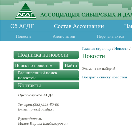
АССОЦИАЦИЯ СИБИРСКИХ И ДА
Об АСДГ
Состав Ассоциации
На
Новости
Анонс актов
Перечень актов
Главная страница
/
Новости
/
Подписка на новости
Новости
Элемент не найден!
Расширенный поиск
Возврат к списку новостей
новостей
Контакты
Пресс-служба АСДГ
Телефон:(383) 223-85-00
E-mail: press@asdg.ru
Руководитель
Малов Кирилл Владимирович