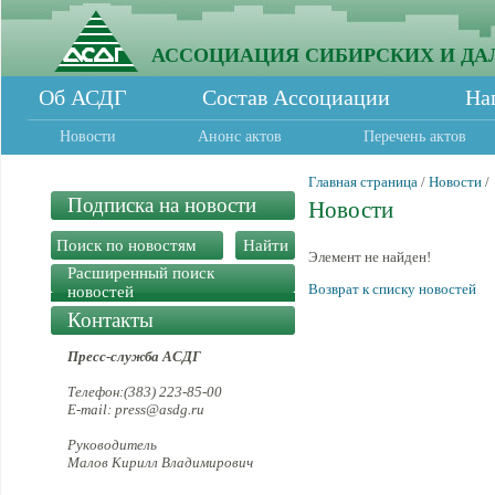
АССОЦИАЦИЯ СИБИРСКИХ И ДА
Об АСДГ
Состав Ассоциации
На
Новости
Анонс актов
Перечень актов
Главная страница
/
Новости
/
Подписка на новости
Новости
Элемент не найден!
Расширенный поиск
Возврат к списку новостей
новостей
Контакты
Пресс-служба АСДГ
Телефон:(383) 223-85-00
E-mail: press@asdg.ru
Руководитель
Малов Кирилл Владимирович