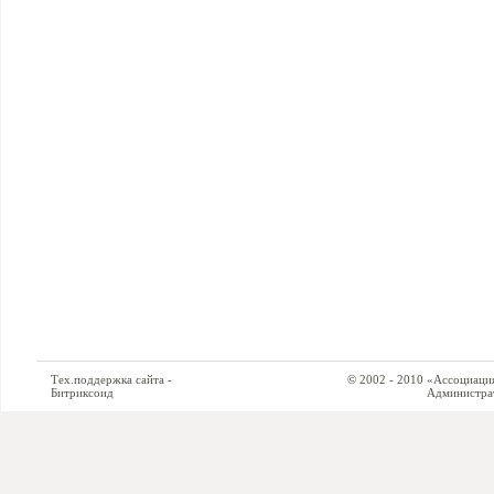
Тех.поддержка сайта -
© 2002 - 2010 «Ассоциация си
Битриксоид
Администратор