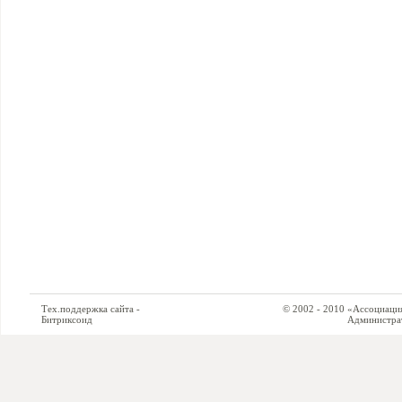
Тех.поддержка сайта -
© 2002 - 2010 «Ассоциация си
Битриксоид
Администратор