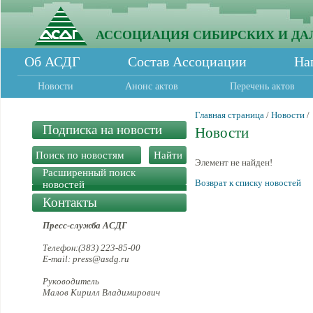
АССОЦИАЦИЯ СИБИРСКИХ И ДА
Об АСДГ
Состав Ассоциации
На
Новости
Анонс актов
Перечень актов
Главная страница
/
Новости
/
Подписка на новости
Новости
Элемент не найден!
Расширенный поиск
Возврат к списку новостей
новостей
Контакты
Пресс-служба АСДГ
Телефон:(383) 223-85-00
E-mail: press@asdg.ru
Руководитель
Малов Кирилл Владимирович