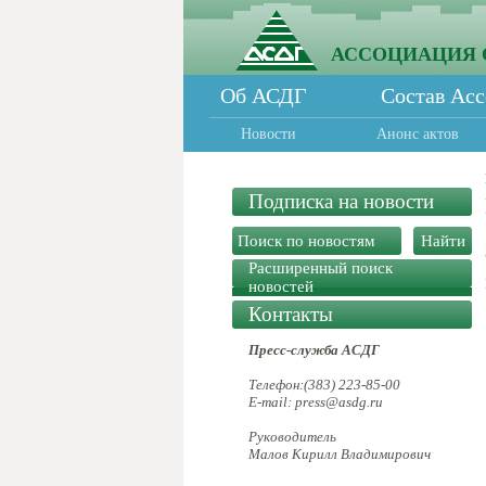
АССОЦИАЦИЯ 
Об АСДГ
Состав Ас
Новости
Анонс актов
Подписка на новости
Расширенный поиск
новостей
Контакты
Пресс-служба АСДГ
Телефон:(383) 223-85-00
E-mail: press@asdg.ru
Руководитель
Малов Кирилл Владимирович