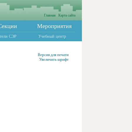
Главная
Карта сайта
Секции
Мероприятия
тели СЭР
Учебный центр
Версия для печати
Увеличить шрифт