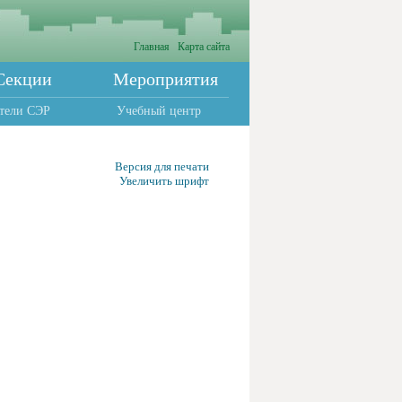
Главная
Карта сайта
Секции
Мероприятия
тели СЭР
Учебный центр
Версия для печати
Увеличить шрифт