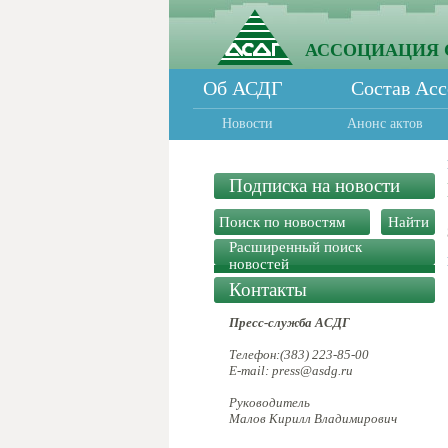
АССОЦИАЦИЯ 
Об АСДГ
Состав Ас
Новости
Анонс актов
Подписка на новости
Расширенный поиск
новостей
Контакты
Пресс-служба АСДГ
Телефон:(383) 223-85-00
E-mail: press@asdg.ru
Руководитель
Малов Кирилл Владимирович