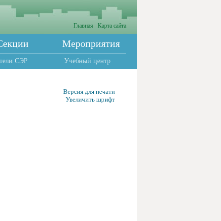
Главная
Карта сайта
Секции
Мероприятия
тели СЭР
Учебный центр
Версия для печати
Увеличить шрифт