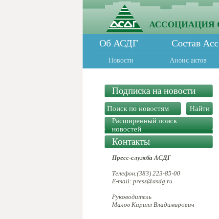
АССОЦИАЦИЯ 
Об АСДГ
Состав Ас
Новости
Анонс актов
Подписка на новости
Расширенный поиск
новостей
Контакты
Пресс-служба АСДГ
Телефон:(383) 223-85-00
E-mail: press@asdg.ru
Руководитель
Малов Кирилл Владимирович