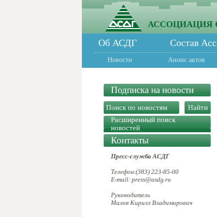
АССОЦИАЦИЯ 
Об АСДГ
Состав Ас
Новости
Анонс актов
Подписка на новости
Расширенный поиск
новостей
Контакты
Пресс-служба АСДГ
Телефон:(383) 223-85-00
E-mail: press@asdg.ru
Руководитель
Малов Кирилл Владимирович