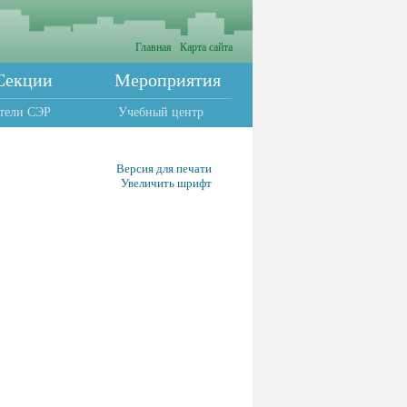
Главная
Карта сайта
Секции
Мероприятия
тели СЭР
Учебный центр
Версия для печати
Увеличить шрифт