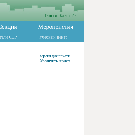
Главная
Карта сайта
Секции
Мероприятия
тели СЭР
Учебный центр
Версия для печати
Увеличить шрифт