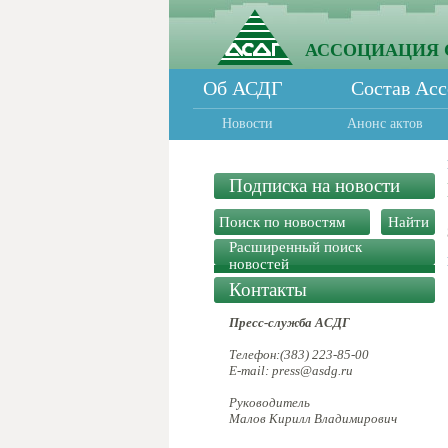
АССОЦИАЦИЯ 
Об АСДГ
Состав Ас
Новости
Анонс актов
Подписка на новости
Расширенный поиск
новостей
Контакты
Пресс-служба АСДГ
Телефон:(383) 223-85-00
E-mail: press@asdg.ru
Руководитель
Малов Кирилл Владимирович