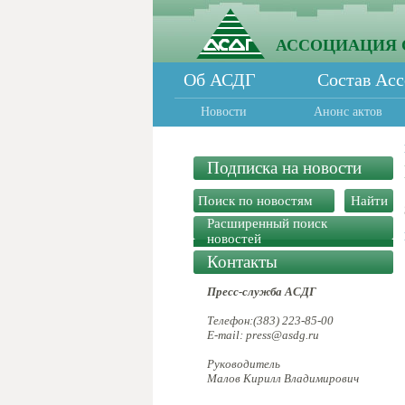
АССОЦИАЦИЯ 
Об АСДГ
Состав Ас
Новости
Анонс актов
Подписка на новости
Расширенный поиск
новостей
Контакты
Пресс-служба АСДГ
Телефон:(383) 223-85-00
E-mail: press@asdg.ru
Руководитель
Малов Кирилл Владимирович