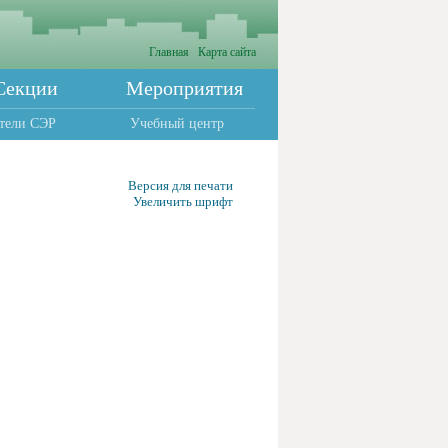
Главная
Карта сайта
Секции
Мероприятия
тели СЭР
Учебный центр
Версия для печати
Увеличить шрифт