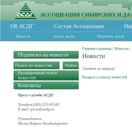
АССОЦИАЦИЯ СИБИРСКИХ И ДА
Об АСДГ
Состав Ассоциации
На
Новости
Анонс актов
Перечень актов
Главная страница
/
Новости
/
Подписка на новости
Новости
Элемент не найден!
Расширенный поиск
Возврат к списку новостей
новостей
Контакты
Пресс-служба АСДГ
Телефон:(383) 223-85-00
E-mail: press@asdg.ru
Руководитель
Малов Кирилл Владимирович