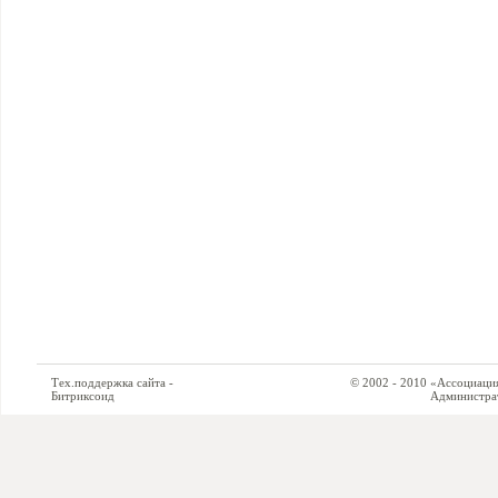
Тех.поддержка сайта -
© 2002 - 2010 «Ассоциация си
Битриксоид
Администратор