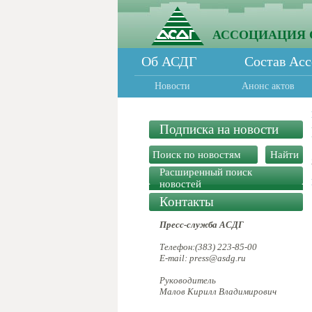
АССОЦИАЦИЯ 
Об АСДГ
Состав Ас
Новости
Анонс актов
Подписка на новости
Расширенный поиск
новостей
Контакты
Пресс-служба АСДГ
Телефон:(383) 223-85-00
E-mail: press@asdg.ru
Руководитель
Малов Кирилл Владимирович