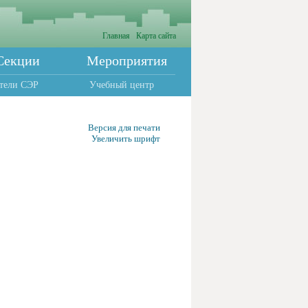
Главная
Карта сайта
Секции
Мероприятия
тели СЭР
Учебный центр
Версия для печати
Увеличить шрифт