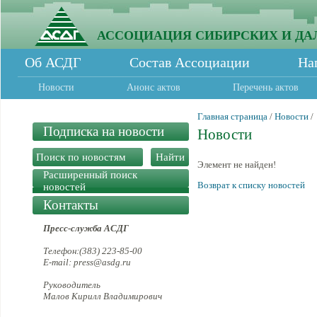
АССОЦИАЦИЯ СИБИРСКИХ И ДА
Об АСДГ
Состав Ассоциации
На
Новости
Анонс актов
Перечень актов
Главная страница
/
Новости
/
Подписка на новости
Новости
Элемент не найден!
Расширенный поиск
Возврат к списку новостей
новостей
Контакты
Пресс-служба АСДГ
Телефон:(383) 223-85-00
E-mail: press@asdg.ru
Руководитель
Малов Кирилл Владимирович