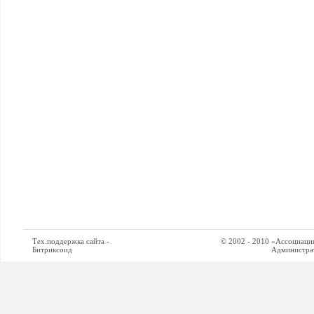
Тех.поддержка сайта -
© 2002 - 2010 «Ассоциация си
Битриксоид
Администратор