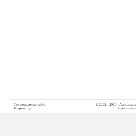
Тех.поддержка сайта -
© 2002 - 2010 «Ассоциация си
Битриксоид
Администратор