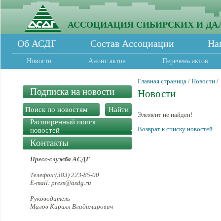
АССОЦИАЦИЯ СИБИРСКИХ И ДА
Об АСДГ
Состав Ассоциации
На
Новости
Анонс актов
Перечень актов
Главная страница
/
Новости
/
Подписка на новости
Новости
Элемент не найден!
Расширенный поиск
Возврат к списку новостей
новостей
Контакты
Пресс-служба АСДГ
Телефон:(383) 223-85-00
E-mail: press@asdg.ru
Руководитель
Малов Кирилл Владимирович