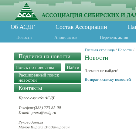
АССОЦИАЦИЯ СИБИРСКИХ И ДА
Об АСДГ
Состав Ассоциации
На
Новости
Анонс актов
Перечень актов
Главная страница
/
Новости
/
Подписка на новости
Новости
Элемент не найден!
Расширенный поиск
Возврат к списку новостей
новостей
Контакты
Пресс-служба АСДГ
Телефон:(383) 223-85-00
E-mail: press@asdg.ru
Руководитель
Малов Кирилл Владимирович