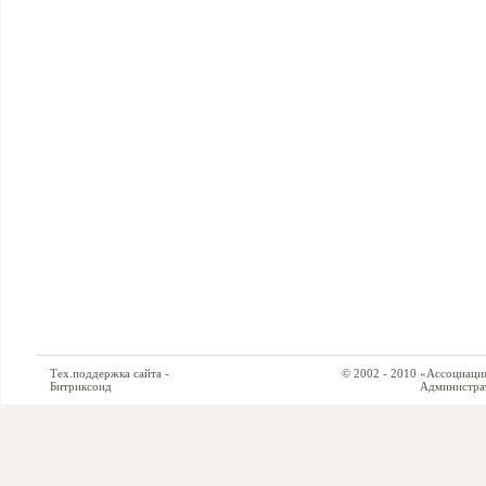
Тех.поддержка сайта -
© 2002 - 2010 «Ассоциация си
Битриксоид
Администратор