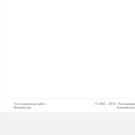
Тех.поддержка сайта -
© 2002 - 2010 «Ассоциация си
Битриксоид
Администратор