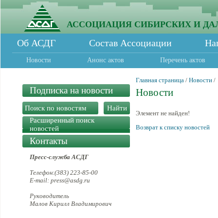
АССОЦИАЦИЯ СИБИРСКИХ И ДА
Об АСДГ
Состав Ассоциации
На
Новости
Анонс актов
Перечень актов
Главная страница
/
Новости
/
Подписка на новости
Новости
Элемент не найден!
Расширенный поиск
Возврат к списку новостей
новостей
Контакты
Пресс-служба АСДГ
Телефон:(383) 223-85-00
E-mail: press@asdg.ru
Руководитель
Малов Кирилл Владимирович