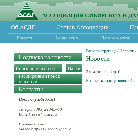
АССОЦИАЦИЯ СИБИРСКИХ И ДА
Об АСДГ
Состав Ассоциации
На
Новости
Анонс актов
Перечень актов
Главная страница
/
Новости
/
Подписка на новости
Новости
Элемент не найден!
Расширенный поиск
Возврат к списку новостей
новостей
Контакты
Пресс-служба АСДГ
Телефон:(383) 223-85-00
E-mail: press@asdg.ru
Руководитель
Малов Кирилл Владимирович