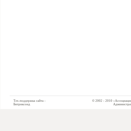
Тех.поддержка сайта -
© 2002 - 2010 «Ассоциация си
Битриксоид
Администратор